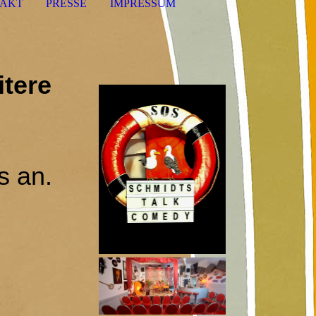
AKT
PRESSE
IMPRESSUM
tere
s an.